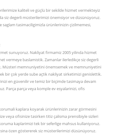
lerimize kaliteli ve güçlü bir sekilde hizmet vermekteyiz
 siz degerli müsterilerimizi önemsiyor ve düsünüyoruz.
ve saglam tasimaciligimizla ürünlerinizin çizilmemesi,
!
hizmet sunuyoruz. Nakliyat firmamiz 2005 yilinda hizmet
zmet vermeye baslamistik. Zamanlar ilerledikçe siz degerli
alttik. Müsteri memnuniyetini önemsemek ve memnuniyetini
k bir çok yerde sube açtik nakliyat sirketimizi genislettik.
rinizi en güvenilir ve temiz bir biçimde tasimaya devam
uz. Parça parça veya komple ev esyalarinizi, ofis
 korumali kaplara koyarak ürünlerinizin zarar görmesini
 veya ofisinize tasirken titiz çalisma prensibiyle sizleri
koruma kaplarimizi tek bir seferlige mahsus kullaniyoruz.
masina özen göstererek siz müsterilerimizi düsünüyoruz.