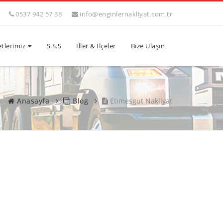
0537 942 57 38
info@enginlernakliyat.com.tr
tlerimiz
S.S.S
İller & İlçeler
Bize Ulaşın
Anasayfa
Blog
Etimesgut Nakliyat