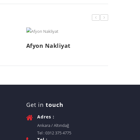
Afyon Nakliyat
Ağrı Na
Get in
touch
Adres :
Ankara / Altındağ
Tel : 0312 375 4775
Tel :