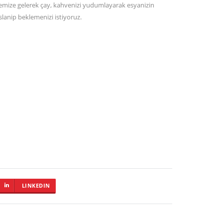
bemize gelerek çay, kahvenizi yudumlayarak esyanizin
slanip beklemenizi istiyoruz.
LINKEDIN