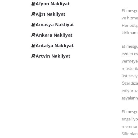
Afyon Nakliyat
Etimesgut
Ağrı Nakliyat
ve hizme
Amasya Nakliyat
Her bütçe
kirilmam
Ankara Nakliyat
Antalya Nakliyat
Etimesgut
evden eve
Artvin Nakliyat
vermeye b
müsteril
üst seviy
Özel diza
ediyoruz.
esyalarin
Etimesgut
engelliyo
memnun bi
Sifir ola