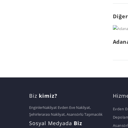
Diğer
Adana
Biz
kimiz?
Hizme
EnginlerNakliyat Evden Eve Nakliyat,
Evden E
Şehirlerarası Nakliyat, Asansörlü Taşımacılık
Depola
Sosyal Medyada
Biz
Asansör