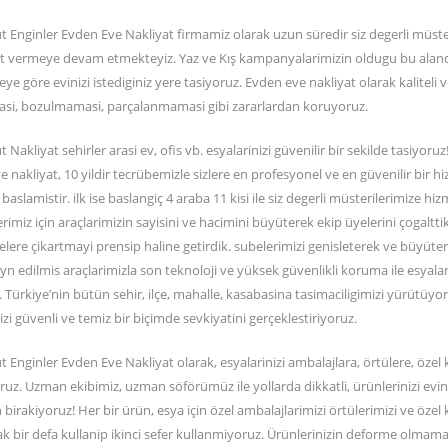
 Enginler Evden Eve Nakliyat firmamiz olarak uzun süredir siz degerli müsteri
t vermeye devam etmekteyiz. Yaz ve Kış kampanyalarimizin oldugu bu alanda
ye göre evinizi istediginiz yere tasiyoruz. Evden eve nakliyat olarak kaliteli 
asi, bozulmamasi, parçalanmamasi gibi zararlardan koruyoruz.
 Nakliyat sehirler arasi ev, ofis vb. esyalarinizi güvenilir bir sekilde tasiyoruz
 nakliyat, 10 yildir tecrübemizle sizlere en profesyonel ve en güvenilir bir 
aslamistir. ilk ise baslangiç 4 araba 11 kisi ile siz degerli müsterilerimize hi
erimiz için araçlarimizin sayisini ve hacimini büyüterek ekip üyelerini çog
elere çikartmayi prensip haline getirdik. subelerimizi genisleterek ve büyütere
yn edilmis araçlarimizla son teknoloji ve yüksek güvenlikli koruma ile esyala
 Türkiye’nin bütün sehir, ilçe, mahalle, kasabasina tasimaciligimizi yürütüyor
izi güvenli ve temiz bir biçimde sevkiyatini gerçeklestiriyoruz.
 Enginler Evden Eve Nakliyat olarak, esyalarinizi ambalajlara, örtülere, özel
ruz. Uzman ekibimiz, uzman söförümüz ile yollarda dikkatli, ürünlerinizi evinize
rakiyoruz! Her bir ürün, esya için özel ambalajlarimizi örtülerimizi ve özel 
rak bir defa kullanip ikinci sefer kullanmiyoruz. Ürünlerinizin deforme olma