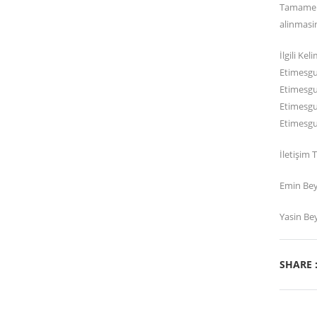
Tamamen 
alinmasin
İlgili Kel
Etimesgu
Etimesgu
Etimesgu
Etimesgu
İletişim 
Emin Bey
Yasin Bey
SHARE 